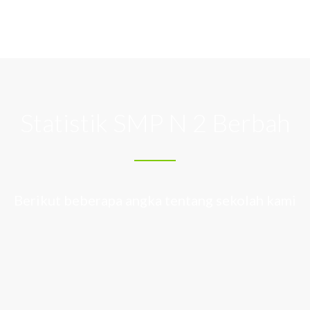
Wed 22 Apr 2026
Wed 22 Apr 2026
Wed 22 Apr 2026
Tue 14 Apr 2026
Statistik SMP N 2 Berbah
Berikut beberapa angka tentang sekolah kami