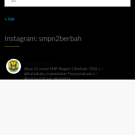
31
« Jun
Instagram: smpn2berbah
smpn2berbah
Akun IG resmi SMP Negeri 2 Berbah.
OSIS 👉
@kartakala_osspeduber
Perpustakaan 👉
@perpustakaan_ekadanta
Load More...
Follow on Instagram