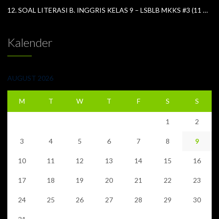
12. SOAL LITERASI B. INGGRIS KELAS 9 – LSBLB MKKS #3 (11 APRIL 2026)
Kalender
AUGUST 2026
M
T
W
T
F
S
S
1
2
3
4
5
6
7
8
9
10
11
12
13
14
15
16
17
18
19
20
21
22
23
24
25
26
27
28
29
30