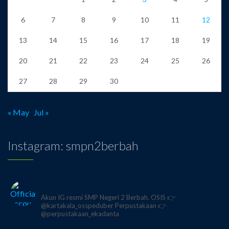
6
7
8
9
10
11
12
13
14
15
16
17
18
19
20
21
22
23
24
25
26
27
28
29
30
« May
Jul »
Instagram: smpn2berbah
smpn2berbah
Akun IG resmi SMP Negeri 2 Berbah.
OSIS 👉
@kartakala_osspeduber
Perpustakaan 👉
@perpustakaan_ekadanta