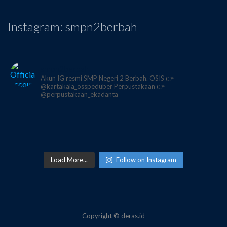
Instagram: smpn2berbah
smpn2berbah
Akun IG resmi SMP Negeri 2 Berbah.
OSIS 👉
@kartakala_osspeduber
Perpustakaan 👉
@perpustakaan_ekadanta
Load More...
Follow on Instagram
Copyright © deras.id