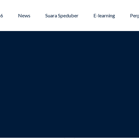
26
News
Suara Speduber
E-learning
Per