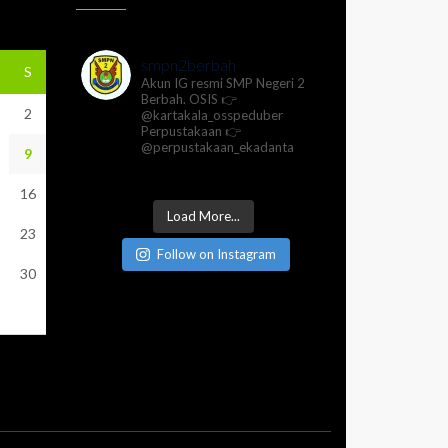
smpn2berbah
S
Akun IG resmi SMP Negeri 2
Berbah.
OSIS 👉
2
@kartakala_osspeduber
Perpustakaan 👉
@perpustakaan_ekadanta
9
16
Load More...
23
Follow on Instagram
30