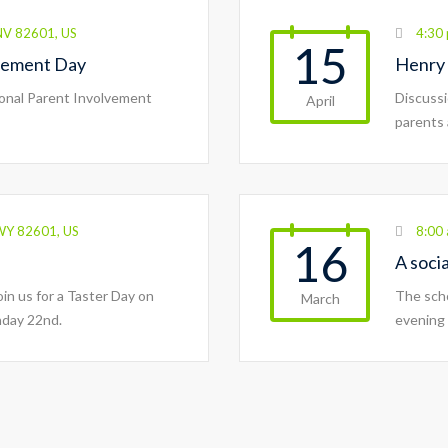
 NV 82601, US
4:30
15
lvement Day
Henry 
ional Parent Involvement
Discussi
April
parents
WY 82601, US
8:00 
16
A soci
join us for a Taster Day on
The scho
March
nday 22nd.
evening 