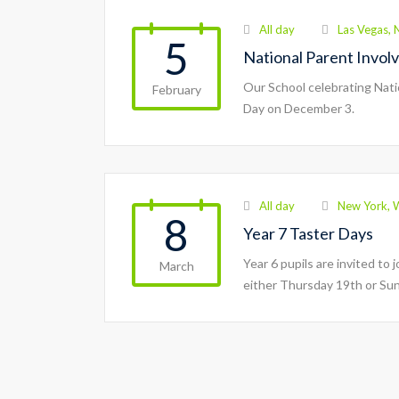
All day
Las Vegas,
5
National Parent Invo
Our School celebrating Nat
February
Day on December 3.
All day
New York, 
8
Year 7 Taster Days
Year 6 pupils are invited to 
March
either Thursday 19th or Su