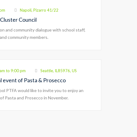
 pm
Napoli, Pizarro 41/22
Cluster Council
on and community dialogue with school staff,
 and community members.
am to 9:00 pm
Seattle, IL85976, US
al event of Pasta & Prosecco
ol PTFA would like to invite you to enjoy an
of Pasta and Prosecco in November.