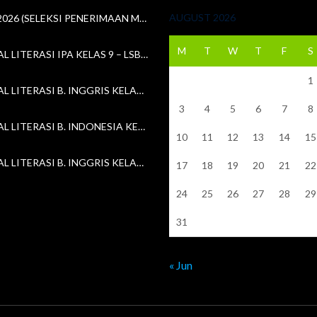
AUGUST 2026
SPMB 2026 (SELEKSI PENERIMAAN MURID BARU)
M
T
W
T
F
S
13. SOAL LITERASI IPA KELAS 9 – LSBLB MKKS #3 (18 APRIL 2026)
1
13. SOAL LITERASI B. INGGRIS KELAS 8 – LSBLB MKKS #3 (18 APRIL 2026)
3
4
5
6
7
8
13. SOAL LITERASI B. INDONESIA KELAS 7 – LSBLB MKKS #3 (18 APRIL 2026)
10
11
12
13
14
15
12. SOAL LITERASI B. INGGRIS KELAS 9 – LSBLB MKKS #3 (11 APRIL 2026)
17
18
19
20
21
22
24
25
26
27
28
29
31
« Jun