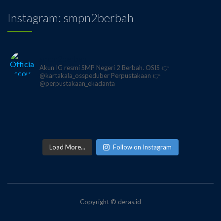
Instagram: smpn2berbah
smpn2berbah
Akun IG resmi SMP Negeri 2 Berbah.
OSIS 👉
@kartakala_osspeduber
Perpustakaan 👉
@perpustakaan_ekadanta
Load More...
Follow on Instagram
Copyright © deras.id